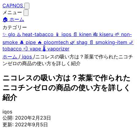
CAPNOS
メニュー
🏠 ホーム
カテゴリー
✨
glo
♨️
heat-tabacco
📱
iqos
📄
kinen
🎋
kiseru
🌱
non-
smoke
🎩
pipe
🔥
ploomtech
🌿
shag
📄
smoking-item
🚬
tobacco
💨
vape
🌡️
vaporizer
ホーム
/
iqos
/
ニコレスの吸い方は？茶葉で作られたニコチ
ンゼロの商品の使い方を詳しく紹介
ニコレスの吸い方は？茶葉で作られた
ニコチンゼロの商品の使い方を詳しく
紹介
iqos
公開:
2020年2月23日
更新:
2022年9月5日