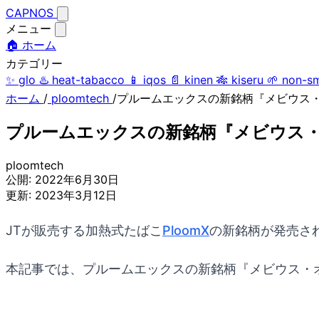
CAPNOS
メニュー
🏠 ホーム
カテゴリー
✨
glo
♨️
heat-tabacco
📱
iqos
📄
kinen
🎋
kiseru
🌱
non-s
ホーム
/
ploomtech
/
プルームエックスの新銘柄『メビウス・
プルームエックスの新銘柄『メビウス・
ploomtech
公開:
2022年6月30日
更新:
2023年3月12日
JTが販売する加熱式たばこ
PloomX
の新銘柄が発売さ
本記事では、プルームエックスの新銘柄『メビウス・