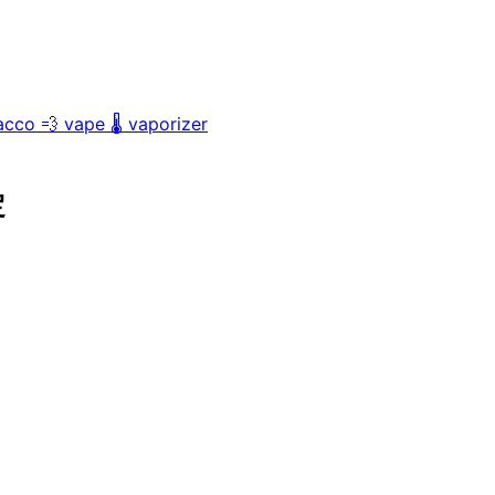
acco
💨
vape
🌡️
vaporizer
定