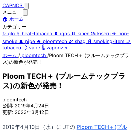
CAPNOS
メニュー
🏠 ホーム
カテゴリー
✨
glo
♨️
heat-tabacco
📱
iqos
📄
kinen
🎋
kiseru
🌱
non-
smoke
🎩
pipe
🔥
ploomtech
🌿
shag
📄
smoking-item
🚬
tobacco
💨
vape
🌡️
vaporizer
ホーム
/
ploomtech
/
Ploom TECH＋ (プルームテックプラ
ス)の新色が発売！
Ploom TECH＋ (プルームテックプラ
ス)の新色が発売！
ploomtech
公開:
2019年4月24日
更新:
2023年3月12日
2019年4月10日（水）に JTの
Ploom TECH＋(プル