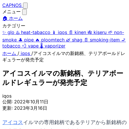
CAPNOS
メニュー
🏠 ホーム
カテゴリー
✨
glo
♨️
heat-tabacco
📱
iqos
📄
kinen
🎋
kiseru
🌱
non-
smoke
🎩
pipe
🔥
ploomtech
🌿
shag
📄
smoking-item
🚬
tobacco
💨
vape
🌡️
vaporizer
ホーム
/
iqos
/
アイコスイルマの新銘柄、テリアボールドレ
ギュラーが発売予定
アイコスイルマの新銘柄、テリアボー
ルドレギュラーが発売予定
iqos
公開:
2022年10月11日
更新:
2023年3月16日
アイコス
イルマの専用銘柄であるテリアから新銘柄の