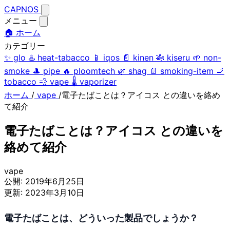
CAPNOS
メニュー
🏠 ホーム
カテゴリー
✨
glo
♨️
heat-tabacco
📱
iqos
📄
kinen
🎋
kiseru
🌱
non-
smoke
🎩
pipe
🔥
ploomtech
🌿
shag
📄
smoking-item
🚬
tobacco
💨
vape
🌡️
vaporizer
ホーム
/
vape
/
電子たばことは？アイコス との違いを絡め
て紹介
電子たばことは？アイコス との違いを
絡めて紹介
vape
公開:
2019年6月25日
更新:
2023年3月10日
電子たばことは、どういった製品でしょうか？