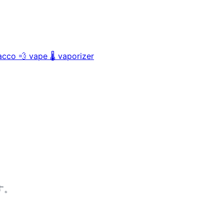
acco
💨
vape
🌡️
vaporizer
す。