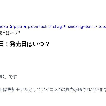
moke
🎩
pipe
🔥
ploomtech
🌿
shag
📄
smoking-item
🚬
tob
発売日はいつ？
17日！発売日はいつ？
DUO」です。
21年は最新モデルとしてアイコス4の販売が噂されていま
。