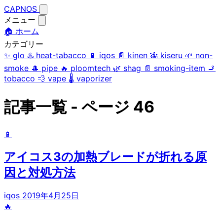
CAPNOS
メニュー
🏠 ホーム
カテゴリー
✨
glo
♨️
heat-tabacco
📱
iqos
📄
kinen
🎋
kiseru
🌱
non-
smoke
🎩
pipe
🔥
ploomtech
🌿
shag
📄
smoking-item
🚬
tobacco
💨
vape
🌡️
vaporizer
記事一覧 - ページ 46
📱
アイコス3の加熱ブレードが折れる原
因と対処方法
iqos
2019年4月25日
🔥