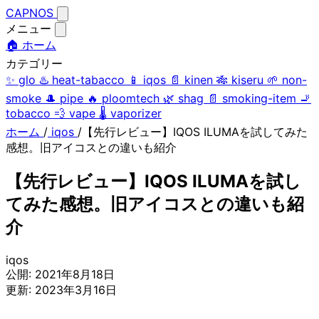
CAPNOS
メニュー
🏠 ホーム
カテゴリー
✨
glo
♨️
heat-tabacco
📱
iqos
📄
kinen
🎋
kiseru
🌱
non-
smoke
🎩
pipe
🔥
ploomtech
🌿
shag
📄
smoking-item
🚬
tobacco
💨
vape
🌡️
vaporizer
ホーム
/
iqos
/
【先行レビュー】IQOS ILUMAを試してみた
感想。旧アイコスとの違いも紹介
【先行レビュー】IQOS ILUMAを試し
てみた感想。旧アイコスとの違いも紹
介
iqos
公開:
2021年8月18日
更新:
2023年3月16日