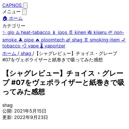
CAPNOS
メニュー
🏠 ホーム
カテゴリー
✨
glo
♨️
heat-tabacco
📱
iqos
📄
kinen
🎋
kiseru
🌱
non-
smoke
🎩
pipe
🔥
ploomtech
🌿
shag
📄
smoking-item
🚬
tobacco
💨
vape
🌡️
vaporizer
ホーム
/
shag
/
【シャグレビュー】チョイス・グレープ
#07をヴェポライザーと紙巻きで吸ってみた感想
【シャグレビュー】チョイス・グレー
プ #07をヴェポライザーと紙巻きで吸
ってみた感想
shag
公開:
2021年5月15日
更新:
2022年9月23日