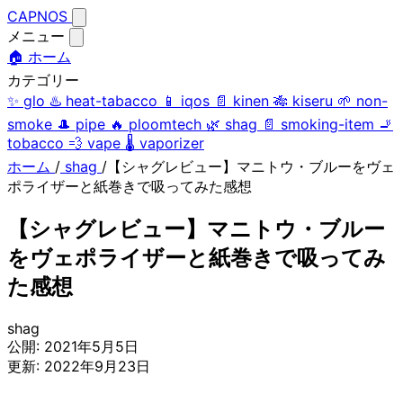
CAPNOS
メニュー
🏠 ホーム
カテゴリー
✨
glo
♨️
heat-tabacco
📱
iqos
📄
kinen
🎋
kiseru
🌱
non-
smoke
🎩
pipe
🔥
ploomtech
🌿
shag
📄
smoking-item
🚬
tobacco
💨
vape
🌡️
vaporizer
ホーム
/
shag
/
【シャグレビュー】マニトウ・ブルーをヴェ
ポライザーと紙巻きで吸ってみた感想
【シャグレビュー】マニトウ・ブルー
をヴェポライザーと紙巻きで吸ってみ
た感想
shag
公開:
2021年5月5日
更新:
2022年9月23日