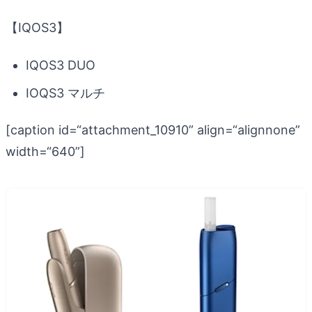
【IQOS3】
IQOS3 DUO
IOQS3 マルチ
[caption id=“attachment_10910” align=“alignnone”
width=“640”]