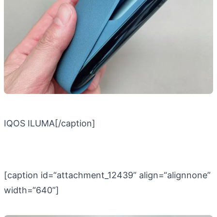
IQOS ILUMA[/caption]
[caption id=“attachment_12439” align=“alignnone”
width=“640”]