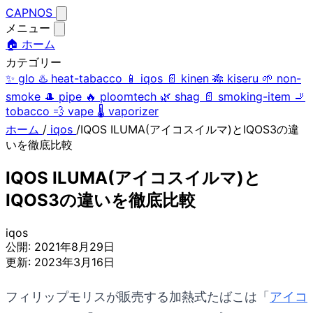
CAPNOS
メニュー
🏠 ホーム
カテゴリー
✨
glo
♨️
heat-tabacco
📱
iqos
📄
kinen
🎋
kiseru
🌱
non-
smoke
🎩
pipe
🔥
ploomtech
🌿
shag
📄
smoking-item
🚬
tobacco
💨
vape
🌡️
vaporizer
ホーム
/
iqos
/
IQOS ILUMA(アイコスイルマ)とIQOS3の違
いを徹底比較
IQOS ILUMA(アイコスイルマ)と
IQOS3の違いを徹底比較
iqos
公開:
2021年8月29日
更新:
2023年3月16日
フィリップモリスが販売する加熱式たばこは「
アイコ