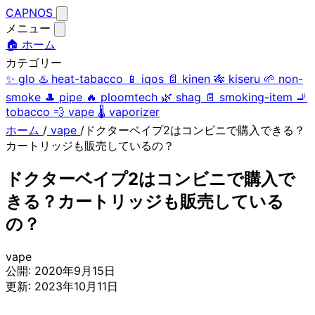
CAPNOS
メニュー
🏠 ホーム
カテゴリー
✨
glo
♨️
heat-tabacco
📱
iqos
📄
kinen
🎋
kiseru
🌱
non-
smoke
🎩
pipe
🔥
ploomtech
🌿
shag
📄
smoking-item
🚬
tobacco
💨
vape
🌡️
vaporizer
ホーム
/
vape
/
ドクターベイプ2はコンビニで購入できる？
カートリッジも販売しているの？
ドクターベイプ2はコンビニで購入で
きる？カートリッジも販売している
の？
vape
公開:
2020年9月15日
更新:
2023年10月11日