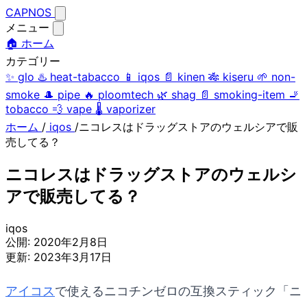
CAPNOS
メニュー
🏠 ホーム
カテゴリー
✨
glo
♨️
heat-tabacco
📱
iqos
📄
kinen
🎋
kiseru
🌱
non-
smoke
🎩
pipe
🔥
ploomtech
🌿
shag
📄
smoking-item
🚬
tobacco
💨
vape
🌡️
vaporizer
ホーム
/
iqos
/
ニコレスはドラッグストアのウェルシアで販
売してる？
ニコレスはドラッグストアのウェルシ
アで販売してる？
iqos
公開:
2020年2月8日
更新:
2023年3月17日
アイコス
で使えるニコチンゼロの互換スティック「ニ