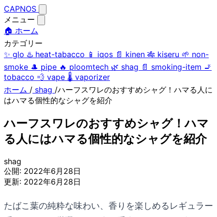
CAPNOS
メニュー
🏠 ホーム
カテゴリー
✨
glo
♨️
heat-tabacco
📱
iqos
📄
kinen
🎋
kiseru
🌱
non-
smoke
🎩
pipe
🔥
ploomtech
🌿
shag
📄
smoking-item
🚬
tobacco
💨
vape
🌡️
vaporizer
ホーム
/
shag
/
ハーフスワレのおすすめシャグ！ハマる人に
はハマる個性的なシャグを紹介
ハーフスワレのおすすめシャグ！ハマ
る人にはハマる個性的なシャグを紹介
shag
公開:
2022年6月28日
更新:
2022年6月28日
たばこ葉の純粋な味わい、香りを楽しめるレギュラー