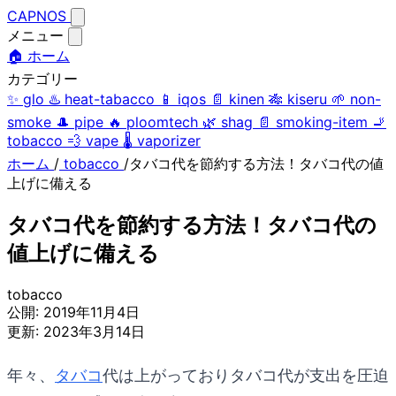
CAPNOS
メニュー
🏠 ホーム
カテゴリー
✨
glo
♨️
heat-tabacco
📱
iqos
📄
kinen
🎋
kiseru
🌱
non-
smoke
🎩
pipe
🔥
ploomtech
🌿
shag
📄
smoking-item
🚬
tobacco
💨
vape
🌡️
vaporizer
ホーム
/
tobacco
/
タバコ代を節約する方法！タバコ代の値
上げに備える
タバコ代を節約する方法！タバコ代の
値上げに備える
tobacco
公開:
2019年11月4日
更新:
2023年3月14日
年々、
タバコ
代は上がっておりタバコ代が支出を圧迫