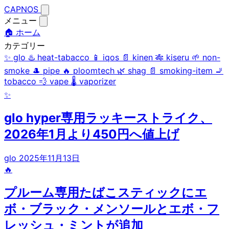
CAPNOS
メニュー
🏠 ホーム
カテゴリー
✨
glo
♨️
heat-tabacco
📱
iqos
📄
kinen
🎋
kiseru
🌱
non-
smoke
🎩
pipe
🔥
ploomtech
🌿
shag
📄
smoking-item
🚬
tobacco
💨
vape
🌡️
vaporizer
✨
glo hyper専用ラッキーストライク、
2026年1月より450円へ値上げ
glo
2025年11月13日
🔥
プルーム専用たばこスティックにエ
ボ・ブラック・メンソールとエボ・フ
レッシュ・ミントが追加