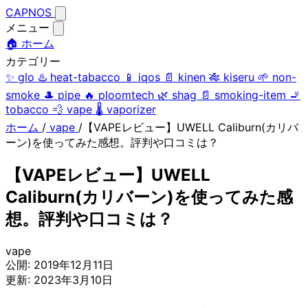
CAPNOS
メニュー
🏠 ホーム
カテゴリー
✨
glo
♨️
heat-tabacco
📱
iqos
📄
kinen
🎋
kiseru
🌱
non-
smoke
🎩
pipe
🔥
ploomtech
🌿
shag
📄
smoking-item
🚬
tobacco
💨
vape
🌡️
vaporizer
ホーム
/
vape
/
【VAPEレビュー】UWELL Caliburn(カリバ
ーン)を使ってみた感想。評判や口コミは？
【VAPEレビュー】UWELL
Caliburn(カリバーン)を使ってみた感
想。評判や口コミは？
vape
公開:
2019年12月11日
更新:
2023年3月10日