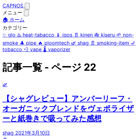
CAPNOS
メニュー
🏠 ホーム
カテゴリー
✨
glo
♨️
heat-tabacco
📱
iqos
📄
kinen
🎋
kiseru
🌱
non-
smoke
🎩
pipe
🔥
ploomtech
🌿
shag
📄
smoking-item
🚬
tobacco
💨
vape
🌡️
vaporizer
記事一覧 - ページ 22
🌿
【シャグレビュー】アンバーリーフ・
オーガニックブレンドをヴェポライザ
ーと紙巻きで吸ってみた感想
shag
2021年3月10日