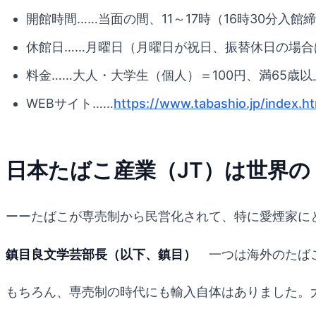
開館時間……当面の間、11～17時（16時30分入館
休館日……月曜日（月曜日が祝日、振替休日の場合
料金……大人・大学生（個人）＝100円、満65歳
WEBサイト……
https://www.tabashio.jp/index.h
日本たばこ産業（JT）は世界
ーーたばこが専売制から民営化されて、特に愛煙家に
鎮目良文学芸部長（以下、鎮目）
一つは海外のたばこ
もちろん、専売制の時代にも輸入自体はありました。