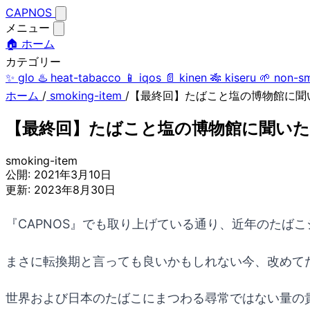
CAPNOS
メニュー
🏠 ホーム
カテゴリー
✨
glo
♨️
heat-tabacco
📱
iqos
📄
kinen
🎋
kiseru
🌱
non-s
ホーム
/
smoking-item
/
【最終回】たばこと塩の博物館に聞
【最終回】たばこと塩の博物館に聞いた
smoking-item
公開:
2021年3月10日
更新:
2023年8月30日
『CAPNOS』でも取り上げている通り、近年のたば
まさに転換期と言っても良いかもしれない今、改めて
世界および日本のたばこにまつわる尋常ではない量の