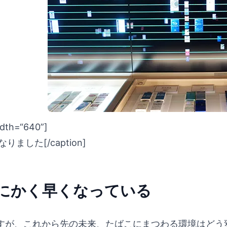
idth=“640”]
した[/caption]
にかく早くなっている
すが、これから先の未来、たばこにまつわる環境はどう