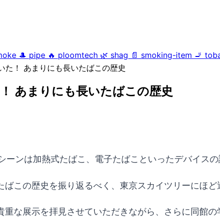
moke
🎩
pipe
🔥
ploomtech
🌿
shag
📄
smoking-item
🚬
tob
いた！ あまりにも長いたばこの歴史
！ あまりにも長いたばこの歴史
こシーンは加熱式たばこ、電子たばこといったデバイス
たばこの歴史を振り返るべく、東京スカイツリーにほど
貴重な展示を拝見させていただきながら、さらに同館の