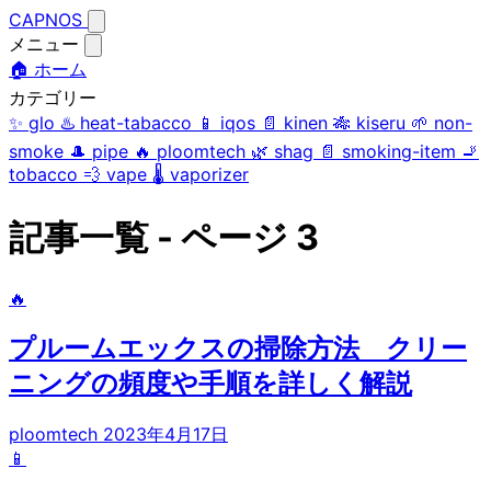
CAPNOS
メニュー
🏠 ホーム
カテゴリー
✨
glo
♨️
heat-tabacco
📱
iqos
📄
kinen
🎋
kiseru
🌱
non-
smoke
🎩
pipe
🔥
ploomtech
🌿
shag
📄
smoking-item
🚬
tobacco
💨
vape
🌡️
vaporizer
記事一覧 - ページ 3
🔥
プルームエックスの掃除方法 クリー
ニングの頻度や手順を詳しく解説
ploomtech
2023年4月17日
📱