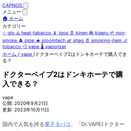
CAPNOS
メニュー
🏠 ホーム
カテゴリー
✨
glo
♨️
heat-tabacco
📱
iqos
📄
kinen
🎋
kiseru
🌱
non-
smoke
🎩
pipe
🔥
ploomtech
🌿
shag
📄
smoking-item
🚬
tobacco
💨
vape
🌡️
vaporizer
ホーム
/
vape
/
ドクターベイプ2はドンキホーテで購入でき
る？
ドクターベイプ2はドンキホーテで購
入できる？
vape
公開:
2020年9月21日
更新:
2023年10月11日
国内で人気を誇る
電子タバコ
、「Dr.VAPE(ドクター