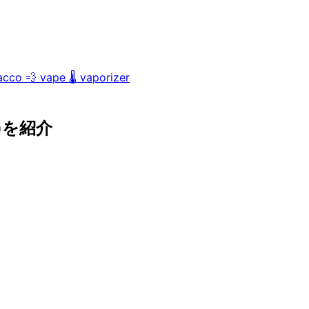
acco
💨
vape
🌡️
vaporizer
ス)を紹介