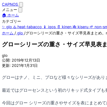
CAPNOS
メニュー
🏠 ホーム
カテゴリー
✨
glo
♨️
heat-tabacco
📱
iqos
📄
kinen
🎋
kiseru
🌱
non-s
ホーム
/
glo
/
グローシリーズの重さ・サイズ早見表まとめ。nano / 
グローシリーズの重さ・サイズ早見表まとめ。nan
glo
公開:
2019年12月13日
更新:
2021年1月31日
グローはナノ、ミニ、プロなど様々なシリーズがあり
最近ではグローセンスという初のリキッド式タイプも
今回はグロー シリーズの重さやサイズを表にまとめて