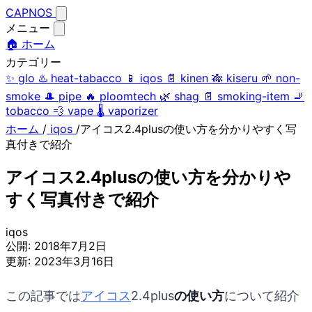
CAPNOS
メニュー
🏠 ホーム
カテゴリー
✨
glo
♨️
heat-tabacco
📱
iqos
📄
kinen
🎋
kiseru
🌱
non-
smoke
🎩
pipe
🔥
ploomtech
🌿
shag
📄
smoking-item
🚬
tobacco
💨
vape
🌡️
vaporizer
ホーム
/
iqos
/
アイコス2.4plusの使い方を分かりやすく写
真付きで紹介
アイコス2.4plusの使い方を分かりや
すく写真付きで紹介
iqos
公開:
2018年7月2日
更新:
2023年3月16日
この記事では
アイコス
2.4plus
の使い方
について紹介