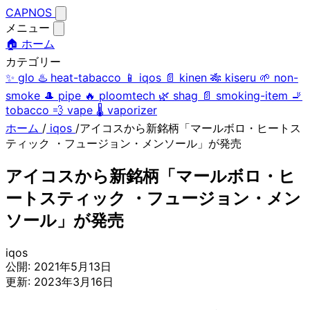
CAPNOS
メニュー
🏠 ホーム
カテゴリー
✨
glo
♨️
heat-tabacco
📱
iqos
📄
kinen
🎋
kiseru
🌱
non-
smoke
🎩
pipe
🔥
ploomtech
🌿
shag
📄
smoking-item
🚬
tobacco
💨
vape
🌡️
vaporizer
ホーム
/
iqos
/
アイコスから新銘柄「マールボロ・ヒートス
ティック ・フュージョン・メンソール」が発売
アイコスから新銘柄「マールボロ・ヒ
ートスティック ・フュージョン・メン
ソール」が発売
iqos
公開:
2021年5月13日
更新:
2023年3月16日