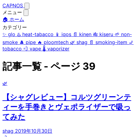
CAPNOS
メニュー
🏠 ホーム
カテゴリー
✨
glo
♨️
heat-tabacco
📱
iqos
📄
kinen
🎋
kiseru
🌱
non-
smoke
🎩
pipe
🔥
ploomtech
🌿
shag
📄
smoking-item
🚬
tobacco
💨
vape
🌡️
vaporizer
記事一覧 - ページ 39
🌿
【シャグレビュー】コルツグリーンテ
ィーを手巻きとヴェポライザーで吸っ
てみた
shag
2019年10月30日