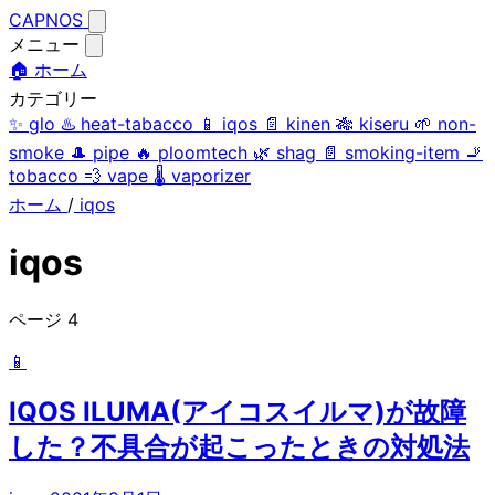
CAPNOS
メニュー
🏠 ホーム
カテゴリー
✨
glo
♨️
heat-tabacco
📱
iqos
📄
kinen
🎋
kiseru
🌱
non-
smoke
🎩
pipe
🔥
ploomtech
🌿
shag
📄
smoking-item
🚬
tobacco
💨
vape
🌡️
vaporizer
ホーム
/
iqos
iqos
ページ 4
📱
IQOS ILUMA(アイコスイルマ)が故障
した？不具合が起こったときの対処法