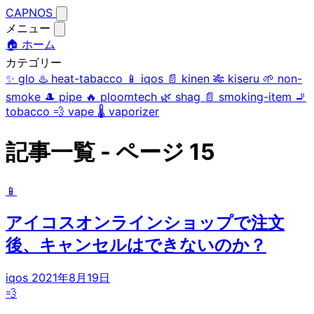
CAPNOS
メニュー
🏠 ホーム
カテゴリー
✨
glo
♨️
heat-tabacco
📱
iqos
📄
kinen
🎋
kiseru
🌱
non-
smoke
🎩
pipe
🔥
ploomtech
🌿
shag
📄
smoking-item
🚬
tobacco
💨
vape
🌡️
vaporizer
記事一覧 - ページ 15
📱
アイコスオンラインショップで注文
後、キャンセルはできないのか？
iqos
2021年8月19日
💨