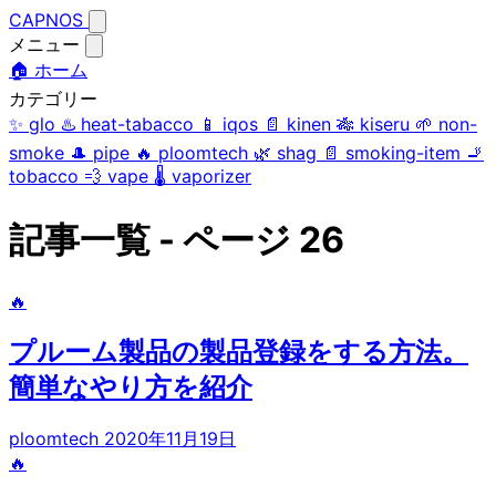
CAPNOS
メニュー
🏠 ホーム
カテゴリー
✨
glo
♨️
heat-tabacco
📱
iqos
📄
kinen
🎋
kiseru
🌱
non-
smoke
🎩
pipe
🔥
ploomtech
🌿
shag
📄
smoking-item
🚬
tobacco
💨
vape
🌡️
vaporizer
記事一覧 - ページ 26
🔥
プルーム製品の製品登録をする方法。
簡単なやり方を紹介
ploomtech
2020年11月19日
🔥