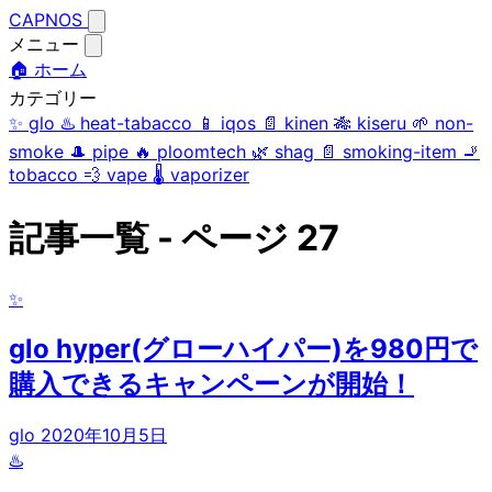
CAPNOS
メニュー
🏠 ホーム
カテゴリー
✨
glo
♨️
heat-tabacco
📱
iqos
📄
kinen
🎋
kiseru
🌱
non-
smoke
🎩
pipe
🔥
ploomtech
🌿
shag
📄
smoking-item
🚬
tobacco
💨
vape
🌡️
vaporizer
記事一覧 - ページ 27
✨
glo hyper(グローハイパー)を980円で
購入できるキャンペーンが開始！
glo
2020年10月5日
♨️