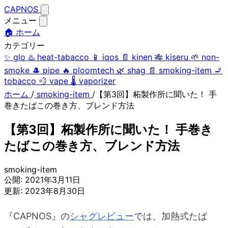
CAPNOS
メニュー
🏠 ホーム
カテゴリー
✨
glo
♨️
heat-tabacco
📱
iqos
📄
kinen
🎋
kiseru
🌱
non-
smoke
🎩
pipe
🔥
ploomtech
🌿
shag
📄
smoking-item
🚬
tobacco
💨
vape
🌡️
vaporizer
ホーム
/
smoking-item
/
【第3回】柘製作所に聞いた！ 手
巻きたばこの巻き方、ブレンド方法
【第3回】柘製作所に聞いた！ 手巻き
たばこの巻き方、ブレンド方法
smoking-item
公開:
2021年3月11日
更新:
2023年8月30日
『CAPNOS』の
シャグレビュー
では、加熱式たば