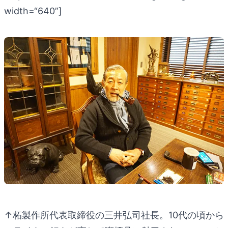
width=“640”]
↑柘製作所代表取締役の三井弘司社長。10代の頃から